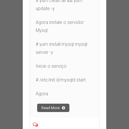
# yum clean all && yum
update -y
Agora instale o servidor
Mysql
# yum install mysql mysql-
server -y
Inicie o serviço
# /etc/init.d/mysqld start
Agora
Read More