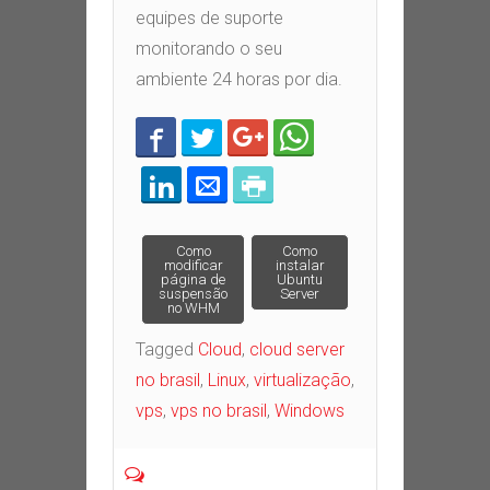
equipes de suporte
monitorando o seu
ambiente 24 horas por dia.
Post navigation
Como
Como
modificar
instalar
página de
Ubuntu
suspensão
Server
no WHM
Tagged
Cloud
,
cloud server
no brasil
,
Linux
,
virtualização
,
vps
,
vps no brasil
,
Windows