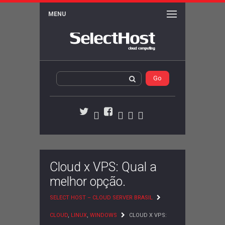
MENU
WordPress
Activity
Members
Serviços
Twitter
Facebook
Cloud x VPS: Qual a
melhor opção.
SELECT HOST – CLOUD SERVER BRASIL
CLOUD
,
LINUX
,
WINDOWS
CLOUD X VPS: