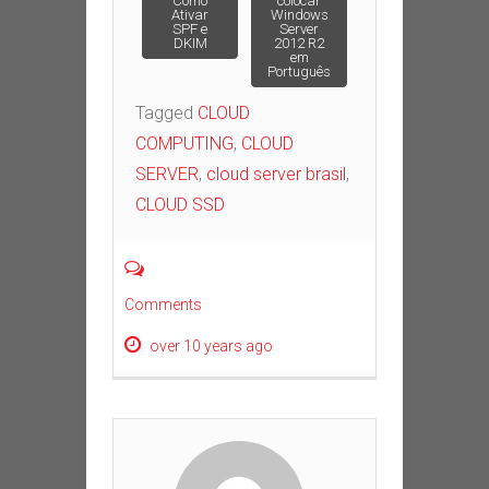
Como
colocar
Ativar
Windows
SPF e
Server
DKIM
2012 R2
em
Português
Tagged
CLOUD
COMPUTING
,
CLOUD
SERVER
,
cloud server brasil
,
CLOUD SSD
Comments
over 10 years ago