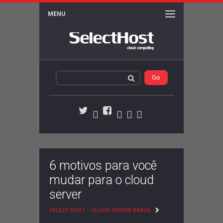
MENU
WordPress
Activity
Members
Serviços
Twitter
Facebook
6 motivos para você
mudar para o cloud
server
SELECT HOST – CLOUD SERVER BRASIL