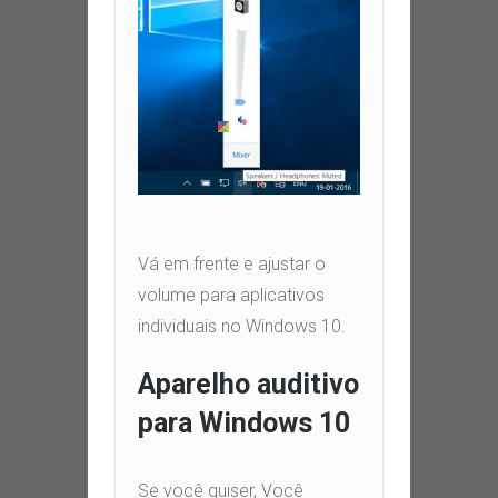
Vá em frente e ajustar o
volume para aplicativos
individuais no Windows
10.
Aparelho auditivo
para Windows
10
Se você quiser,
Você