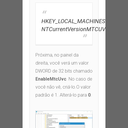
HKEY_LOCAL_MACHINESoftwareM
NTCurrentVersionMTCUVC
Próxima,
no painel da
direita, você verá um valor
DWORD de 32 bits chamado
EnableMtcUvc
.
No caso de
você não vê
,
criá-lo
.
O valor
padrão é
1. Alterá-lo para
0
.