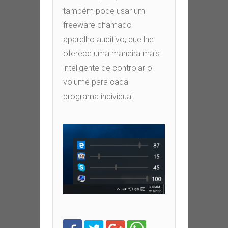
também pode usar um
freeware chamado
aparelho auditivo
,
que lhe
oferece uma maneira mais
inteligente de controlar o
volume para cada
programa individual
.