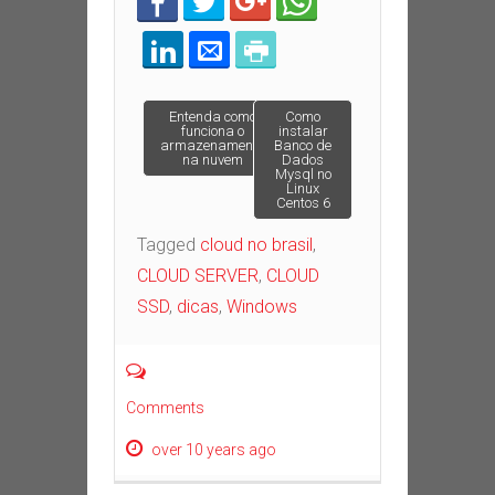
Post navigation
Entenda como
Como
funciona o
instalar
armazenamento
Banco de
na nuvem
Dados
Mysql no
Linux
Centos 6
Tagged
cloud no brasil
,
CLOUD SERVER
,
CLOUD
SSD
,
dicas
,
Windows
Comments
over 10 years ago